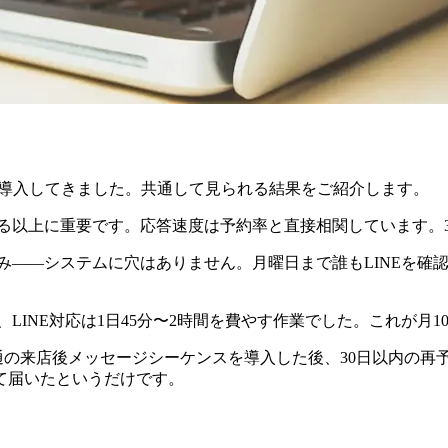
を導入してきました。共通して見られる結果をご紹介します。
る以上に重要です。応答速度は予約率と直接相関しています。3
み——システムに穴はありません。月曜日まで誰もLINEを確
LINE対応は1日45分〜2時間を費やす作業でした。これが月
の来店後メッセージシーケンスを導入した後、30日以内の再予
て届いたというだけです。