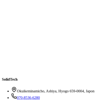
2026-04-14
6 min de lecture
Vos clients ne veulent pas attendre — Comment les
chatbots IA transforment le service client des PME
Lire la suite
SolidTech
Okuikeminamicho, Ashiya, Hyogo 659-0004, Japon
070-8536-6280